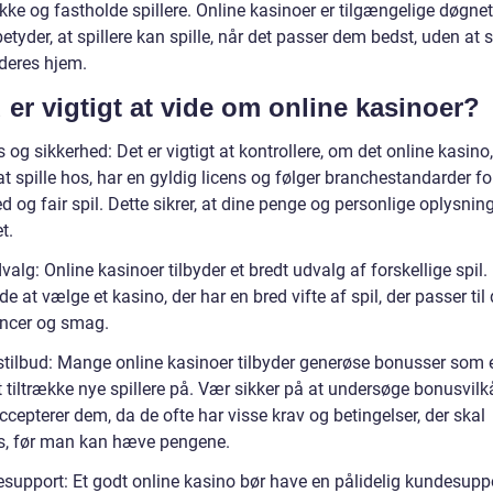
ække og fastholde spillere. Online kasinoer er tilgængelige døgnet
betyder, at spillere kan spille, når det passer dem bedst, uden at s
 deres hjem.
 er vigtigt at vide om online kasinoer?
 og sikkerhed: Det er vigtigt at kontrollere, om det online kasino
t spille hos, har en gyldig licens og følger branchestandarder fo
d og fair spil. Dette sikrer, at dine penge og personlige oplysning
t.
valg: Online kasinoer tilbyder et bredt udvalg af forskellige spil.
e at vælge et kasino, der har en bred vifte af spil, der passer til
ncer og smag.
tilbud: Mange online kasinoer tilbyder generøse bonusser som 
 tiltrække nye spillere på. Vær sikker på at undersøge bonusvilk
ccepterer dem, da de ofte har visse krav og betingelser, der skal
s, før man kan hæve pengene.
support: Et godt online kasino bør have en pålidelig kundesuppo