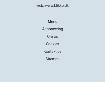
web:
www.klikko.dk
Menu
Annoncering
Om os
Cookies
Kontakt os
Sitemap