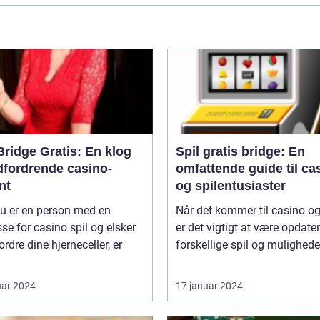
Bridge Gratis: En klog
Spil gratis bridge: En
dfordrende casino-
omfattende guide til ca
nt
og spilentusiaster
du er en person med en
Når det kommer til casino og 
sse for casino spil og elsker
er det vigtigt at være opdate
ordre dine hjerneceller, er
forskellige spil og mulighede.
uar 2024
17 januar 2024