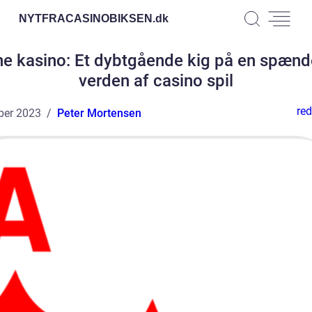
NYTFRACASINOBIKSEN.
dk
ne kasino: Et dybtgående kig på en spæn
verden af casino spil
red
ber 2023
Peter Mortensen