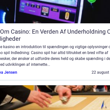
 Om Casino: En Verden Af Underholdning 
igheder
e kasino en introduktion til spændingen og vigtige oplysninger
o spil Indledning: Casino spil har altid tiltrukket en bred vifte af
esker, der ønsker at udfordre deres held og skabe spænding i d
Med udviklingen af internette...
ea Jensen
22 august