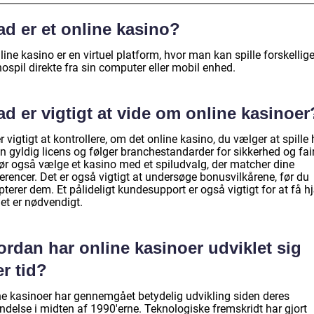
ad er et online kasino?
line kasino er en virtuel platform, hvor man kan spille forskellig
ospil direkte fra sin computer eller mobil enhed.
d er vigtigt at vide om online kasinoer
r vigtigt at kontrollere, om det online kasino, du vælger at spille 
n gyldig licens og følger branchestandarder for sikkerhed og fair
ør også vælge et kasino med et spiludvalg, der matcher dine
rencer. Det er også vigtigt at undersøge bonusvilkårene, før du
terer dem. Et pålideligt kundesupport er også vigtigt for at få h
et er nødvendigt.
rdan har online kasinoer udviklet sig
r tid?
ne kasinoer har gennemgået betydelig udvikling siden deres
ndelse i midten af 1990'erne. Teknologiske fremskridt har gjort