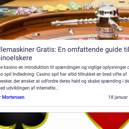
llemaskiner Gratis: En omfattende guide ti
inoelskere
e kasino en introduktion til spændingen og vigtige oplysninger
o spil Indledning: Casino spil har altid tiltrukket en bred vifte af
esker, der ønsker at udfordre deres held og skabe spænding i d
Med udviklingen af internette...
r Mortensen
18 januar