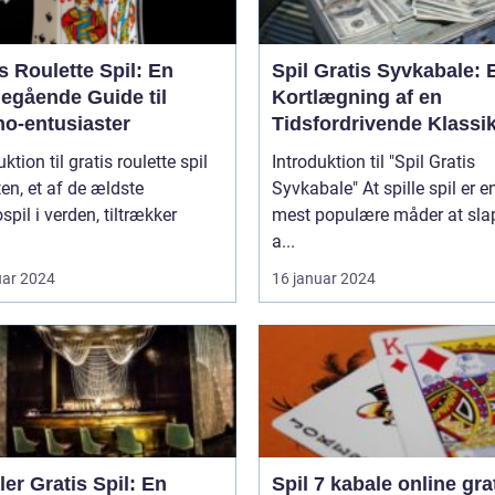
s Roulette Spil: En
Spil Gratis Syvkabale: 
egående Guide til
Kortlægning af en
no-entusiaster
Tidsfordrivende Klassi
ktion til gratis roulette spil
Introduktion til "Spil Gratis
ten, et af de ældste
Syvkabale" At spille spil er en af de
spil i verden, tiltrækker
mest populære måder at sla
a...
uar 2024
16 januar 2024
er Gratis Spil: En
Spil 7 kabale online gra