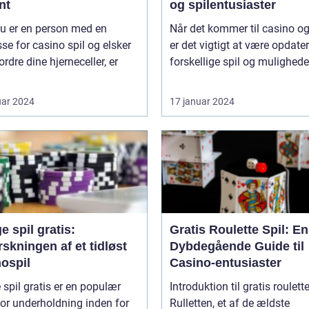
nt
og spilentusiaster
du er en person med en
Når det kommer til casino og 
sse for casino spil og elsker
er det vigtigt at være opdate
ordre dine hjerneceller, er
forskellige spil og mulighede.
uar 2024
17 januar 2024
e spil gratis:
Gratis Roulette Spil: En
skningen af et tidløst
Dybdegående Guide til
ospil
Casino-entusiaster
 spil gratis er en populær
Introduktion til gratis roulette
or underholdning inden for
Rulletten, et af de ældste