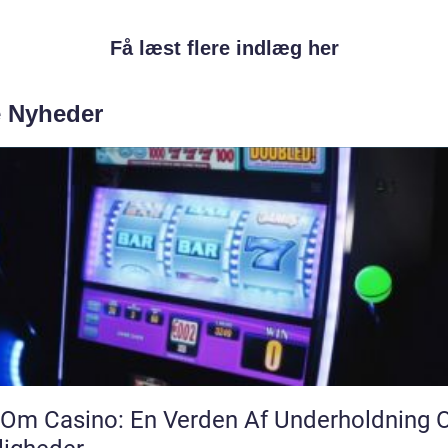
Få læst flere indlæg her
e Nyheder
 Om Casino: En Verden Af Underholdning 