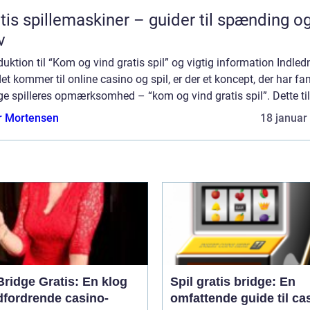
tis spillemaskiner – guider til spænding o
v
duktion til “Kom og vind gratis spil” og vigtig information Indled
et kommer til online casino og spil, er der et koncept, der har fa
 spilleres opmærksomhed – “kom og vind gratis spil”. Dette til.
r Mortensen
18 januar
Bridge Gratis: En klog
Spil gratis bridge: En
dfordrende casino-
omfattende guide til ca