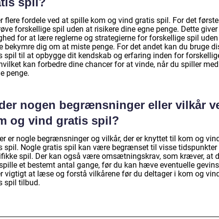
tis spil?
r flere fordele ved at spille kom og vind gratis spil. For det først
øve forskellige spil uden at risikere dine egne penge. Dette giver
hed for at lære reglerne og strategierne for forskellige spil uden
le bekymre dig om at miste penge. For det andet kan du bruge di
s spil til at opbygge dit kendskab og erfaring inden for forskellig
 hvilket kan forbedre dine chancer for at vinde, når du spiller med
ge penge.
 der nogen begrænsninger eller vilkår v
 og vind gratis spil?
er er nogle begrænsninger og vilkår, der er knyttet til kom og vin
s spil. Nogle gratis spil kan være begrænset til visse tidspunkter 
ifikke spil. Der kan også være omsætningskrav, som kræver, at 
spille et bestemt antal gange, før du kan hæve eventuelle gevins
r vigtigt at læse og forstå vilkårene før du deltager i kom og vin
s spil tilbud.