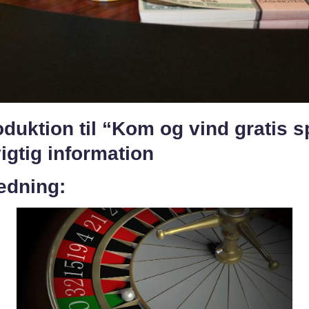
oduktion til “Kom og vind gratis s
igtig information
edning: