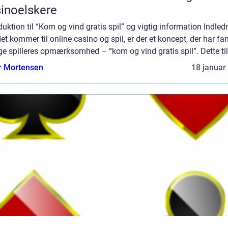
inoelskere
duktion til “Kom og vind gratis spil” og vigtig information Indled
et kommer til online casino og spil, er der et koncept, der har fa
 spilleres opmærksomhed – “kom og vind gratis spil”. Dette til.
r Mortensen
18 januar