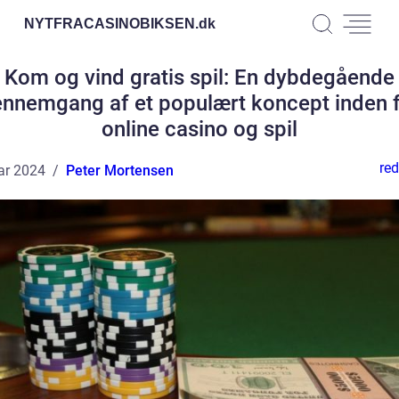
NYTFRACASINOBIKSEN.
dk
Kom og vind gratis spil: En dybdegående
nnemgang af et populært koncept inden 
online casino og spil
red
ar 2024
Peter Mortensen