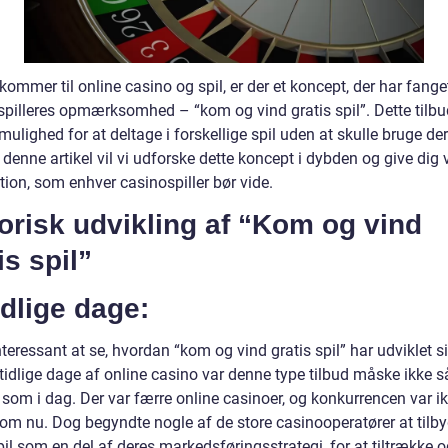
kommer til online casino og spil, er der et koncept, der har fange
pilleres opmærksomhed – “kom og vind gratis spil”. Dette tilbu
 mulighed for at deltage i forskellige spil uden at skulle bruge d
 denne artikel vil vi udforske dette koncept i dybden og give dig 
ion, som enhver casinospiller bør vide.
orisk udvikling af “Kom og vind
is spil”
idlige dage:
nteressant at se, hvordan “kom og vind gratis spil” har udviklet s
e tidlige dage af online casino var denne type tilbud måske ikke s
 som i dag. Der var færre online casinoer, og konkurrencen var i
som nu. Dog begyndte nogle af de store casinooperatører at tilb
pil som en del af deres markedsføringsstrategi, for at tiltrække 