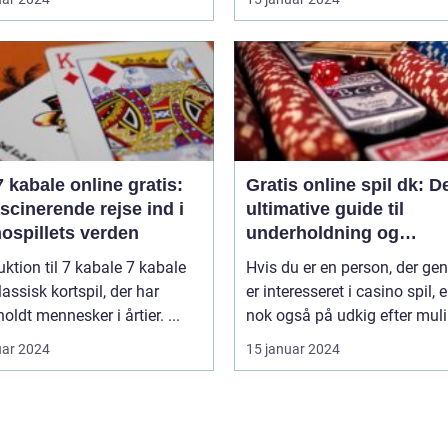
7 kabale online gratis:
Gratis online spil dk: D
scinerende rejse ind i
ultimative guide til
ospillets verden
underholdning og
gevinstmuligheder
tion til 7 kabale 7 kabale
Hvis du er en person, der gen
klassisk kortspil, der har
er interesseret i casino spil, 
oldt mennesker i årtier. ...
nok også på udkig efter muli.
uar 2024
15 januar 2024