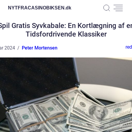
NYTFRACASINOBIKSEN.
dk
Spil Gratis Syvkabale: En Kortlægning af e
Tidsfordrivende Klassiker
red
ar 2024
Peter Mortensen