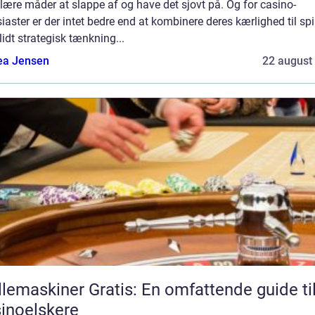
ære måder at slappe af og have det sjovt på. Og for casino-
iaster er der intet bedre end at kombinere deres kærlighed til spi
idt strategisk tænkning...
ea Jensen
22 august
llemaskiner Gratis: En omfattende guide ti
inoelskere