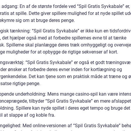
 adgang: En af de største fordele ved “Spil Gratis Syvkabale” er, 
gratis at spille. Dette giver spillere mulighed for at nyde spillet ud
bekymre sig om at bruge deres penge.
gisk tænkning: “Spil Gratis Syvkabale” er ikke kun en tidsfordri
t, det hjælper også med at forbedre spillernes evne til at tænke
isk. Spillerne skal planlægge deres træk omhyggeligt og overveje
ige muligheder for at opbygge de rigtige sekvenser af kort.
ngsværktøj: “Spil Gratis Syvkabale” er også et godt træningsvær
, der ønsker at forbedre deres evner inden for kortlægning og
genkendelse. Det kan tjene som en praktisk måde at træne og ø
satse rigtige penge.
ppende underholdning: Mens mange casino-spil kan være inten
enceprægede, tilbyder “Spil Gratis Syvkabale” en mere afslappet
dning. Spillere kan nyde spillet i deres eget tempo og bruge det
il at slappe af og koble fra.
ngelighed: Med online-versionen af “Spil Gratis Syvkabale” beh