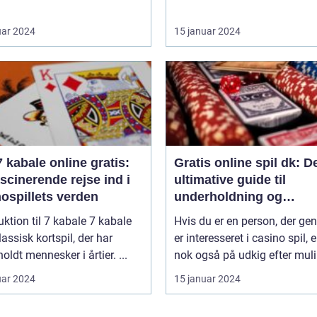
uar 2024
15 januar 2024
7 kabale online gratis:
Gratis online spil dk: D
scinerende rejse ind i
ultimative guide til
ospillets verden
underholdning og
gevinstmuligheder
tion til 7 kabale 7 kabale
Hvis du er en person, der gen
klassisk kortspil, der har
er interesseret i casino spil, 
oldt mennesker i årtier. ...
nok også på udkig efter muli.
uar 2024
15 januar 2024