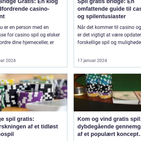
Bridge Gratis: En klog
Spil gratis bridge: En
dfordrende casino-
omfattende guide til ca
nt
og spilentusiaster
du er en person med en
Når det kommer til casino og 
sse for casino spil og elsker
er det vigtigt at være opdate
ordre dine hjerneceller, er
forskellige spil og mulighede.
uar 2024
17 januar 2024
e spil gratis:
Kom og vind gratis spil
skningen af et tidløst
dybdegående gennemg
ospil
af et populært koncept