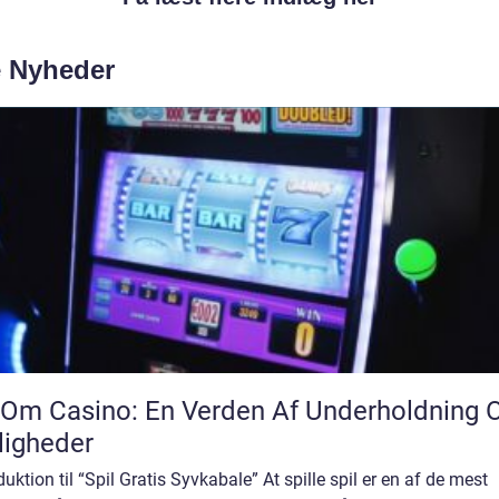
e Nyheder
 Om Casino: En Verden Af Underholdning 
igheder
duktion til “Spil Gratis Syvkabale” At spille spil er en af de mest