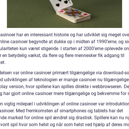
asinoer har en interessant historie og har udviklet sig meget ove
online casinoer begyndte at dukke op i midten af 1990’erne, og s
lariteten kun været stigende. I starten af 2000’erne oplevede on
 en betydelig vækst, da flere og flere mennesker fik adgang til
tet.
delsen var online casinoer primært tilgængelige via download-so
 udviklingen af teknologien er mange casinoer nu tilgængelige 
play version, hvor spillene kan spilles direkte i webbrowseren. D
g har gjort online casinoer mere tilgængelige og bekvemme for sp
 vigtig milepæl i udviklingen af online casinoer var introduktio
asinoer. Med fremkomsten af smartphones og tablets har det
de marked for online spil ændret sig drastisk. Spillere kan nu n
avorit spil hvor som helst og når som helst ved hjælp af deres m