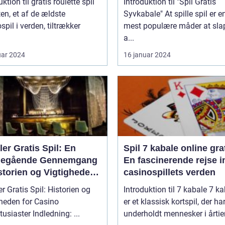
ktion til gratis roulette spil
Introduktion til "Spil Gratis
ten, et af de ældste
Syvkabale" At spille spil er en af de
spil i verden, tiltrækker
mest populære måder at sla
a...
uar 2024
16 januar 2024
er Gratis Spil: En
Spil 7 kabale online gra
egående Gennemgang
En fascinerende rejse i
storien og Vigtigheden
casinospillets verden
balespil for Casino- og
r Gratis Spil: Historien og
Introduktion til 7 kabale 7 kabale
ntusiaster
heden for Casino
er et klassisk kortspil, der ha
Spilentusiaster Indledning: ...
underholdt mennesker i årtier.