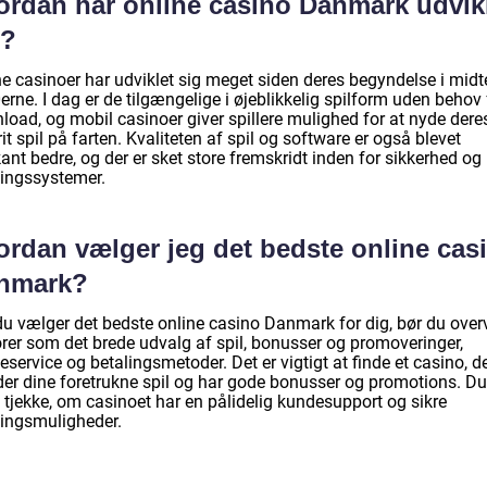
ordan har online casino Danmark udvik
g?
ne casinoer har udviklet sig meget siden deres begyndelse i midt
rne. I dag er de tilgængelige i øjeblikkelig spilform uden behov 
load, og mobil casinoer giver spillere mulighed for at nyde dere
it spil på farten. Kvaliteten af spil og software er også blevet
nt bedre, og der er sket store fremskridt inden for sikkerhed og
lingssystemer.
ordan vælger jeg det bedste online cas
nmark?
du vælger det bedste online casino Danmark for dig, bør du over
orer som det brede udvalg af spil, bonusser og promoveringer,
service og betalingsmetoder. Det er vigtigt at finde et casino, d
yder dine foretrukne spil og har gode bonusser og promotions. Du
 tjekke, om casinoet har en pålidelig kundesupport og sikre
lingsmuligheder.