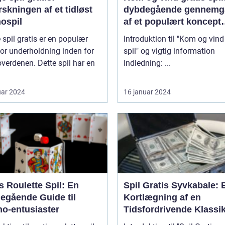
skningen af et tidløst
dybdegående gennemg
ospil
af et populært koncept
inden for online casino
 spil gratis er en populær
Introduktion til "Kom og vind
spil
or underholdning inden for
spil" og vigtig information
verdenen. Dette spil har en
Indledning: ...
uar 2024
16 januar 2024
s Roulette Spil: En
Spil Gratis Syvkabale: 
egående Guide til
Kortlægning af en
no-entusiaster
Tidsfordrivende Klassi