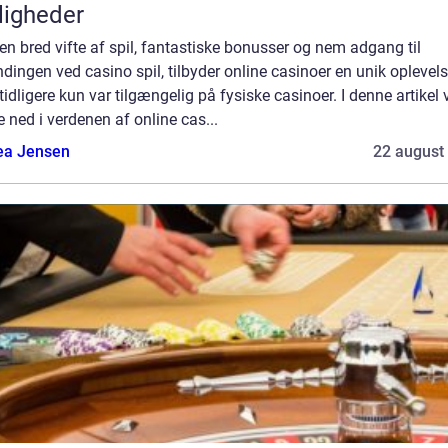
igheder
n bred vifte af spil, fantastiske bonusser og nem adgang til
ingen ved casino spil, tilbyder online casinoer en unik oplevels
idligere kun var tilgængelig på fysiske casinoer. I denne artikel v
 ned i verdenen af online cas...
ea Jensen
22 august