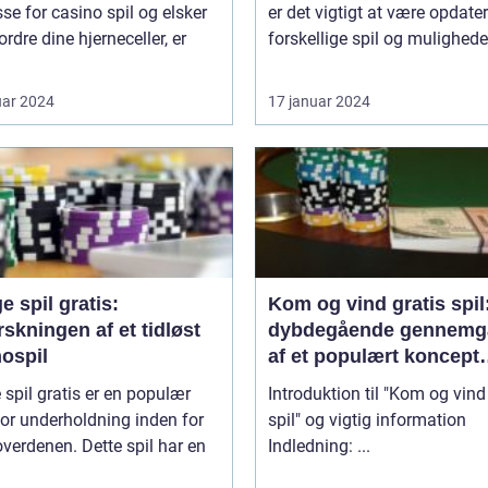
sse for casino spil og elsker
er det vigtigt at være opdate
ordre dine hjerneceller, er
forskellige spil og mulighede.
uar 2024
17 januar 2024
e spil gratis:
Kom og vind gratis spil
skningen af et tidløst
dybdegående gennemg
ospil
af et populært koncept
inden for online casino
 spil gratis er en populær
Introduktion til "Kom og vind
spil
or underholdning inden for
spil" og vigtig information
verdenen. Dette spil har en
Indledning: ...