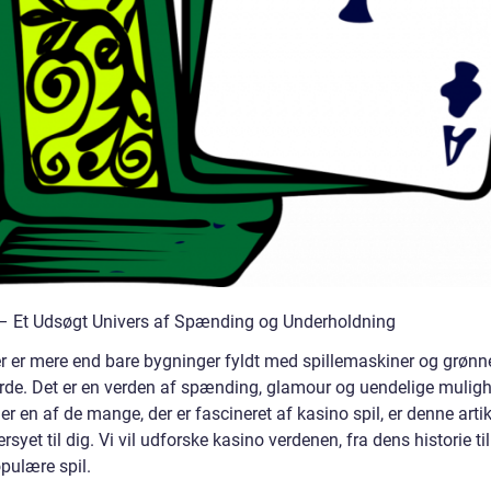
– Et Udsøgt Univers af Spænding og Underholdning
r er mere end bare bygninger fyldt med spillemaskiner og grønn
orde. Det er en verden af spænding, glamour og uendelige muligh
er en af de mange, der er fascineret af kasino spil, er denne artik
syet til dig. Vi vil udforske kasino verdenen, fra dens historie ti
pulære spil.