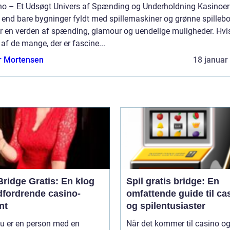
no – Et Udsøgt Univers af Spænding og Underholdning Kasinoer
end bare bygninger fyldt med spillemaskiner og grønne spillebo
er en verden af spænding, glamour og uendelige muligheder. Hvi
 af de mange, der er fascine...
r Mortensen
18 januar
Bridge Gratis: En klog
Spil gratis bridge: En
dfordrende casino-
omfattende guide til ca
nt
og spilentusiaster
du er en person med en
Når det kommer til casino og 