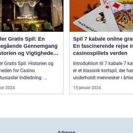
er Gratis Spil: En
Spil 7 kabale online gra
egående Gennemgang
En fascinerende rejse i
storien og Vigtigheden
casinospillets verden
balespil for Casino- og
r Gratis Spil: Historien og
Introduktion til 7 kabale 7 kabale
ntusiaster
heden for Casino
er et klassisk kortspil, der ha
Spilentusiaster Indledning: ...
underholdt mennesker i årtier.
uar 2024
15 januar 2024
Adresse