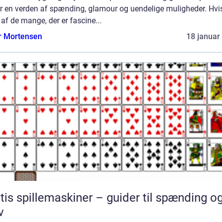
er en verden af spænding, glamour og uendelige muligheder. Hvi
 af de mange, der er fascine...
r Mortensen
18 januar
tis spillemaskiner – guider til spænding o
v