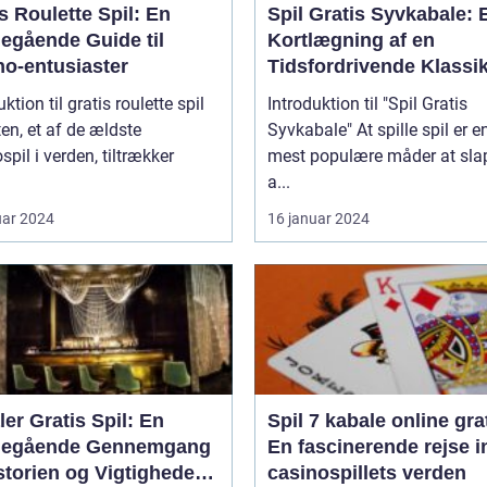
s Roulette Spil: En
Spil Gratis Syvkabale: 
egående Guide til
Kortlægning af en
no-entusiaster
Tidsfordrivende Klassi
ktion til gratis roulette spil
Introduktion til "Spil Gratis
ten, et af de ældste
Syvkabale" At spille spil er en af de
spil i verden, tiltrækker
mest populære måder at sla
a...
uar 2024
16 januar 2024
er Gratis Spil: En
Spil 7 kabale online gra
egående Gennemgang
En fascinerende rejse i
storien og Vigtigheden
casinospillets verden