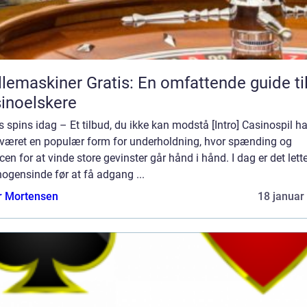
llemaskiner Gratis: En omfattende guide ti
inoelskere
s spins idag – Et tilbud, du ikke kan modstå [Intro] Casinospil ha
d været en populær form for underholdning, hvor spænding og
en for at vinde store gevinster går hånd i hånd. I dag er det lett
ogensinde før at få adgang ...
r Mortensen
18 januar