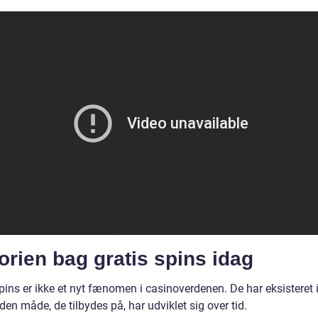
orien bag gratis spins idag
spins er ikke et nyt fænomen i casinoverdenen. De har eksisteret
den måde, de tilbydes på, har udviklet sig over tid.