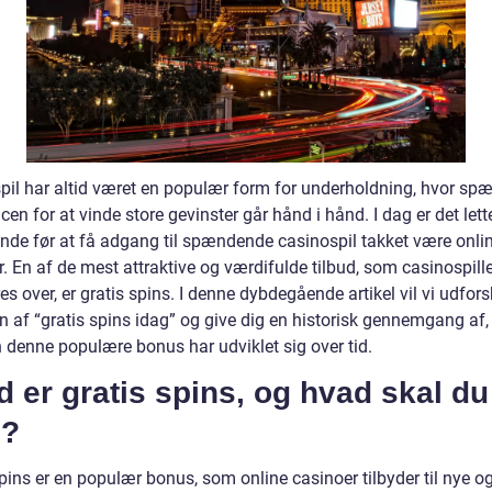
pil har altid været en populær form for underholdning, hvor sp
en for at vinde store gevinster går hånd i hånd. I dag er det lett
nde før at få adgang til spændende casinospil takket være onli
. En af de mest attraktive og værdifulde tilbud, som casinospill
es over, er gratis spins. I denne dybdegående artikel vil vi udfor
n af “gratis spins idag” og give dig en historisk gennemgang af,
 denne populære bonus har udviklet sig over tid.
 er gratis spins, og hvad skal du
e?
pins er en populær bonus, som online casinoer tilbyder til nye o