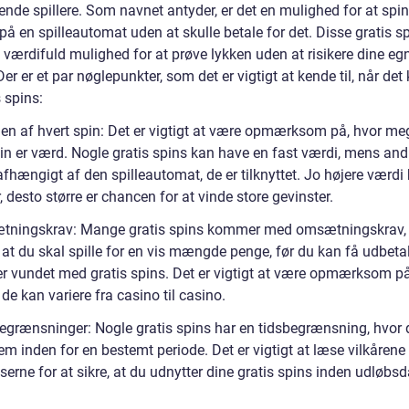
ende spillere. Som navnet antyder, er det en mulighed for at spi
på en spilleautomat uden at skulle betale for det. Disse gratis s
 værdifuld mulighed for at prøve lykken uden at risikere dine eg
er er et par nøglepunkter, som det er vigtigt at kende til, når d
s spins:
en af hvert spin: Det er vigtigt at være opmærksom på, hvor me
pin er værd. Nogle gratis spins kan have en fast værdi, mens and
afhængigt af den spilleautomat, de er tilknyttet. Jo højere værdi 
, desto større er chancen for at vinde store gevinster.
ningskrav: Mange gratis spins kommer med omsætningskrav, 
 at du skal spille for en vis mængde penge, før du kan få udbeta
er vundet med gratis spins. Det er vigtigt at være opmærksom p
 de kan variere fra casino til casino.
egrænsninger: Nogle gratis spins har en tidsbegrænsning, hvor 
m inden for en bestemt periode. Det er vigtigt at læse vilkårene
serne for at sikre, at du udnytter dine gratis spins inden udløbs