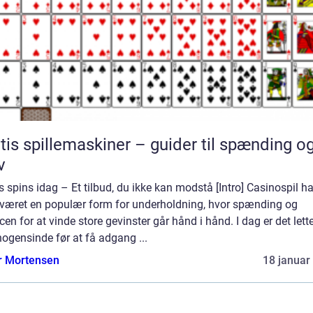
tis spillemaskiner – guider til spænding o
v
s spins idag – Et tilbud, du ikke kan modstå [Intro] Casinospil ha
d været en populær form for underholdning, hvor spænding og
en for at vinde store gevinster går hånd i hånd. I dag er det lett
ogensinde før at få adgang ...
r Mortensen
18 januar