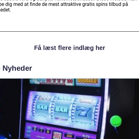
e dig med at finde de mest attraktive gratis spins tilbud på
edet.
Få læst flere indlæg her
e Nyheder