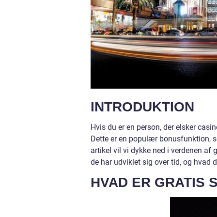
INTRODUKTION
Hvis du er en person, der elsker casino 
Dette er en populær bonusfunktion, s
artikel vil vi dykke ned i verdenen af
de har udviklet sig over tid, og hvad d
HVAD ER GRATIS 