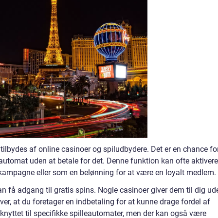
 tilbydes af online casinoer og spiludbydere. Det er en chance fo
leautomat uden at betale for det. Denne funktion kan ofte aktiver
kampagne eller som en belønning for at være en loyalt medlem.
an få adgang til gratis spins. Nogle casinoer giver dem til dig ud
r, at du foretager en indbetaling for at kunne drage fordel af
 knyttet til specifikke spilleautomater, men der kan også være