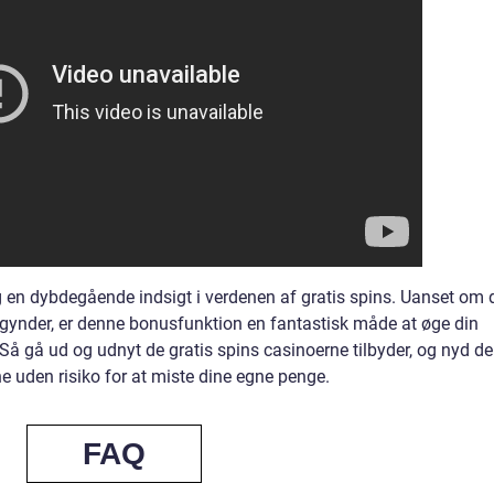
dig en dybdegående indsigt i verdenen af gratis spins. Uanset om 
ybegynder, er denne bonusfunktion en fantastisk måde at øge din
å gå ud og udnyt de gratis spins casinoerne tilbyder, og nyd d
e uden risiko for at miste dine egne penge.
FAQ