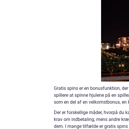
Gratis spins er en bonusfunktion, der
spillere at spinne hjulene på en spil
som en del af en velkomstbonus, en 
Der er forskellige måder, hvorpå du k
krav om indbetaling, mens andre kræve
dem. I mange tilfælde er gratis spins