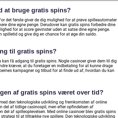
d at bruge gratis spins?
. For det første giver de dig mulighed for at prøve spilleautomater
ikere dine egne penge. Derudover kan gratis spins forbedre dine
lighed for at score gevinster uden at satse dine egne penge.
 spilletid og give dig en chance for at øge din saldo.
g til gratis spins?
 kan få adgang til gratis spins. Nogle casinoer giver dem til dig
dre kræver, at du foretager en indbetaling for at kunne drage
oernes kampagner og tilbud for at finde ud af, hvordan du kan
gen af gratis spins været over tid?
kt med den teknologiske udvikling og fremkomsten af online
en del af tidlige casinospil, men efter opfindelsen af
en del af spilleoplevelsen. Med online casinoer blev gratis spins
rategi til at tiltrække nye spillere. Den teknologiske udvikling