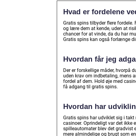
Hvad er fordelene ve
Gratis spins tilbyder flere fordele
og lære dem at kende, uden at ris
chancer for at vinde, da du har mu
Gratis spins kan også forlænge din
Hvordan får jeg adgan
Der er forskellige måder, hvorpå du
uden krav om indbetaling, mens an
fordel af dem. Hold øje med casin
få adgang til gratis spins.
Hvordan har udviklin
Gratis spins har udviklet sig i ta
casinoer. Oprindeligt var det ikke 
spilleautomater blev det gradvist 
mere almindelige og brugt som en st