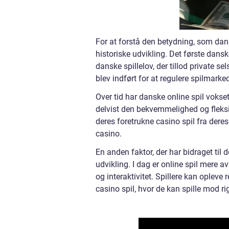
For at forstå den betydning, som dansk
historiske udvikling. Det første dansk
danske spillelov, der tillod private s
blev indført for at regulere spilmarke
Over tid har danske online spil vokset 
delvist den bekvemmelighed og fleksibi
deres foretrukne casino spil fra deres
casino.
En anden faktor, der har bidraget til 
udvikling. I dag er online spil mere
og interaktivitet. Spillere kan opleve
casino spil, hvor de kan spille mod rig