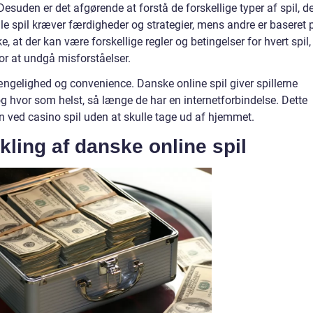
 Desuden er det afgørende at forstå de forskellige typer af spil, d
le spil kræver færdigheder og strategier, mens andre er baseret 
 at der kan være forskellige regler og betingelser for hvert spil,
 for at undgå misforståelser.
lgængelighed og convenience. Danske online spil giver spillerne
og hvor som helst, så længe de har en internetforbindelse. Dette
 ved casino spil uden at skulle tage ud af hjemmet.
kling af danske online spil