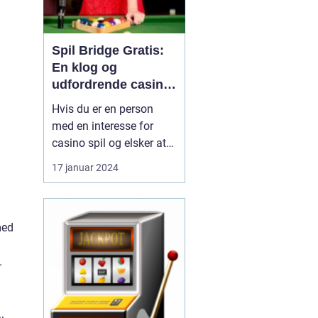
Spil Bridge Gratis:
En klog og
udfordrende casino-
variant
Hvis du er en person
med en interesse for
casino spil og elsker at
udfordre dine
17 januar 2024
hjerneceller, er spillet
Bridge det perfekte valg
for dig! Bridge er en
med
fascinerende
kortspilvariant, der
.
kombinerer strategi,
logik og samarbejde. I
denne artikel vil v...