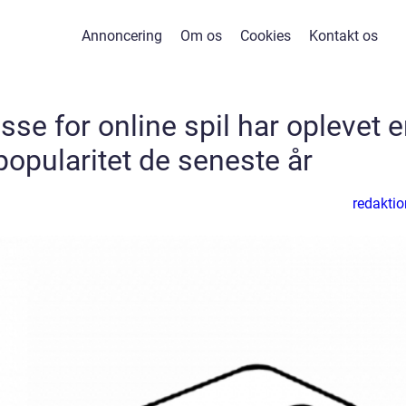
Annoncering
Om os
Cookies
Kontakt os
se for online spil har oplevet 
popularitet de seneste år
redaktio