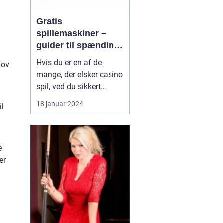
Gratis
spillemaskiner –
guider til spænding
og sjov
Hvis du er en af de
lov
mange, der elsker casino
spil, ved du sikkert
allerede, hvor
18 januar 2024
il
underholdende og
spændende
spillemaskiner kan være.
Og når det kommer til
e
spilleautomater, er der
er
intet bedre end at kunne
prøve dem gratis. I
denne artikel vil vi
udfor...