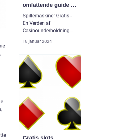
omfattende guide til
casinoelskere
Spillemaskiner Gratis -
En Verden af
Casinounderholdning
Indledning: Velkommen
18 januar 2024
til vore...
nne
,
ne.
e,
tte
Gratis slots