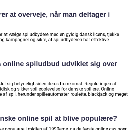
rer at overveje, når man deltager i
 er at vælge spiludbydere med en gyldig dansk licens, tjekke
 og kampagner og sikre, at spiludbyderen har effektive
online spiludbud udviklet sig over
let sig betydeligt siden deres fremkomst. Reguleringen af
idisk og sikker spilleoplevelse for danske spillere. Online
te af spil, herunder spilleautomater, roulette, blackjack og meget
ske online spil at blive populære?
ve populære i midten af 1990erne, da de første online casinoer