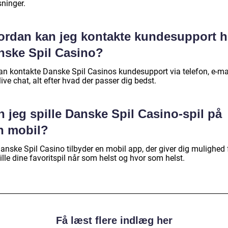
sninger.
ordan kan jeg kontakte kundesupport 
nske Spil Casino?
an kontakte Danske Spil Casinos kundesupport via telefon, e-ma
 live chat, alt efter hvad der passer dig bedst.
 jeg spille Danske Spil Casino-spil på
n mobil?
anske Spil Casino tilbyder en mobil app, der giver dig mulighed 
ille dine favoritspil når som helst og hvor som helst.
Få læst flere indlæg her