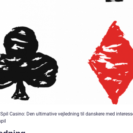
Spil Casino: Den ultimative vejledning til danskere med interess
pil