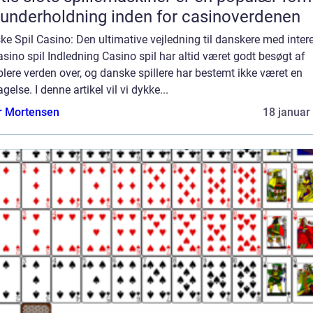
 underholdning inden for casinoverdenen
e Spil Casino: Den ultimative vejledning til danskere med inter
asino spil Indledning Casino spil har altid været godt besøgt af
ere verden over, og danske spillere har bestemt ikke været en
gelse. I denne artikel vil vi dykke...
r Mortensen
18 januar