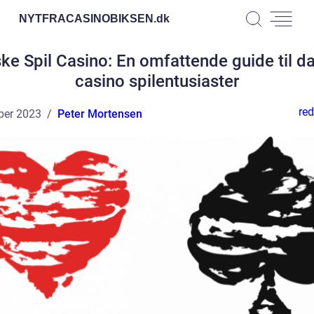
NYTFRACASINOBIKSEN.
dk
ke Spil Casino: En omfattende guide til d
casino spilentusiaster
red
ber 2023
Peter Mortensen