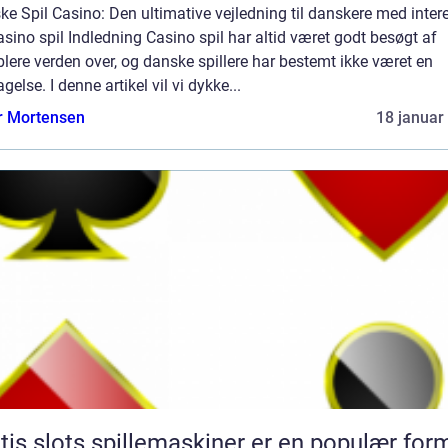
e Spil Casino: Den ultimative vejledning til danskere med inter
asino spil Indledning Casino spil har altid været godt besøgt af
ere verden over, og danske spillere har bestemt ikke været en
gelse. I denne artikel vil vi dykke...
r Mortensen
18 januar
tis slots spillemaskiner er en populær for