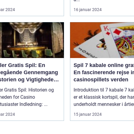
uar 2024
16 januar 2024
er Gratis Spil: En
Spil 7 kabale online gra
egående Gennemgang
En fascinerende rejse i
storien og Vigtigheden
casinospillets verden
balespil for Casino- og
r Gratis Spil: Historien og
Introduktion til 7 kabale 7 kabale
ntusiaster
heden for Casino
er et klassisk kortspil, der ha
Spilentusiaster Indledning: ...
underholdt mennesker i årtier.
uar 2024
15 januar 2024