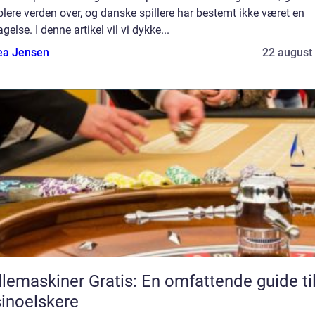
ere verden over, og danske spillere har bestemt ikke været en
gelse. I denne artikel vil vi dykke...
ea Jensen
22 august
llemaskiner Gratis: En omfattende guide ti
inoelskere