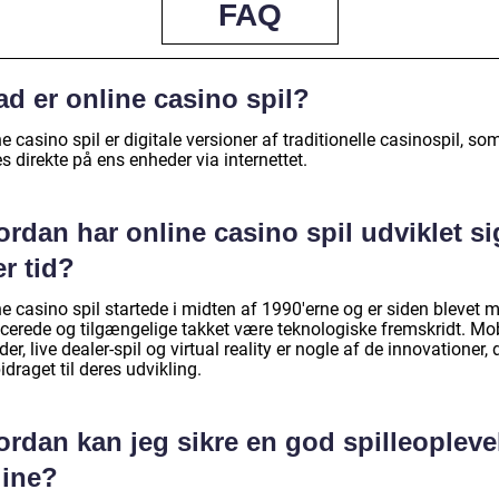
FAQ
d er online casino spil?
e casino spil er digitale versioner af traditionelle casinospil, so
es direkte på ens enheder via internettet.
rdan har online casino spil udviklet si
r tid?
e casino spil startede i midten af 1990'erne og er siden blevet 
cerede og tilgængelige takket være teknologiske fremskridt. Mo
er, live dealer-spil og virtual reality er nogle af de innovationer, 
idraget til deres udvikling.
ordan kan jeg sikre en god spilleopleve
line?