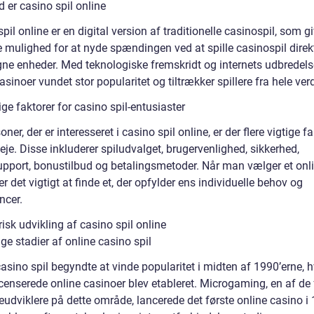
 er casino spil online
pil online er en digital version af traditionelle casinospil, som g
e mulighed for at nyde spændingen ved at spille casinospil direk
gne enheder. Med teknologiske fremskridt og internets udbredels
asinoer vundet stor popularitet og tiltrækker spillere fra hele ver
ige faktorer for casino spil-entusiaster
oner, der er interesseret i casino spil online, er der flere vigtige f
eje. Disse inkluderer spiludvalget, brugervenlighed, sikkerhed,
pport, bonustilbud og betalingsmetoder. Når man vælger et onl
er det vigtigt at finde et, der opfylder ens individuelle behov og
ncer.
risk udvikling af casino spil online
ige stadier af online casino spil
asino spil begyndte at vinde popularitet i midten af 1990’erne, 
icenserede online casinoer blev etableret. Microgaming, en af de
eudviklere på dette område, lancerede det første online casino i