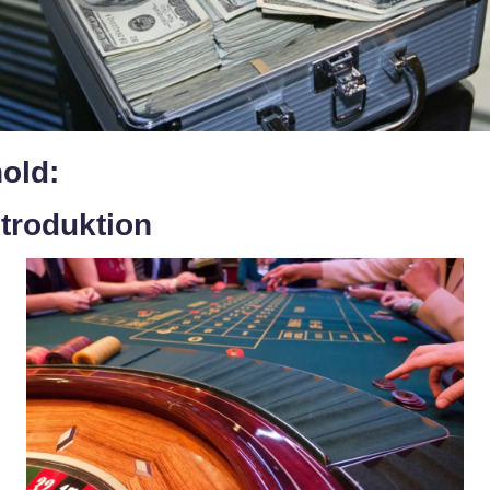
old:
ntroduktion