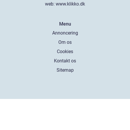
web:
www.klikko.dk
Menu
Annoncering
Om os
Cookies
Kontakt os
Sitemap