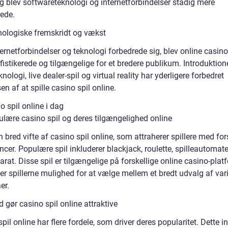
g blev softwareteknologi og internetforbindelser stadig mere
ede.
nologiske fremskridt og vækst
rnetforbindelser og teknologi forbedrede sig, blev online casino
istikerede og tilgængelige for et bredere publikum. Introduktion
nologi, live dealer-spil og virtual reality har yderligere forbedret
en af at spille casino spil online.
o spil online i dag
ulære casino spil og deres tilgængelighed online
n bred vifte af casino spil online, som attraherer spillere med for
cer. Populære spil inkluderer blackjack, roulette, spilleautomate
rat. Disse spil er tilgængelige på forskellige online casino-plat
er spillerne mulighed for at vælge mellem et bredt udvalg af var
er.
 gør casino spil online attraktive
pil online har flere fordele, som driver deres popularitet. Dette i