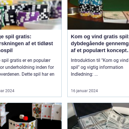
e spil gratis:
Kom og vind gratis spil
skningen af et tidløst
dybdegående gennemg
ospil
af et populært koncept
inden for online casino
 spil gratis er en populær
Introduktion til "Kom og vind
spil
or underholdning inden for
spil" og vigtig information
verdenen. Dette spil har en
Indledning: ...
uar 2024
16 januar 2024