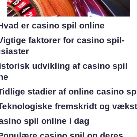
Hvad er casino spil online
Vigtige faktorer for casino spil-
siaster
istorisk udvikling af casino spil
ne
Tidlige stadier af online casino sp
 Teknologiske fremskridt og væks
asino spil online i dag
Populære casino spil og deres