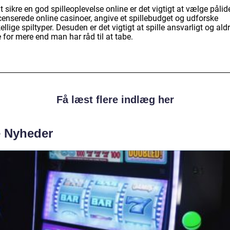
t sikre en god spilleoplevelse online er det vigtigt at vælge pålid
censerede online casinoer, angive et spillebudget og udforske
ellige spiltyper. Desuden er det vigtigt at spille ansvarligt og aldr
e for mere end man har råd til at tabe.
Få læst flere indlæg her
e Nyheder