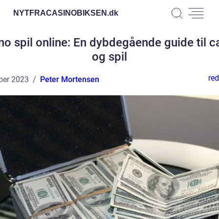
NYTFRACASINOBIKSEN.
dk
no spil online: En dybdegående guide til c
og spil
red
ber 2023
Peter Mortensen