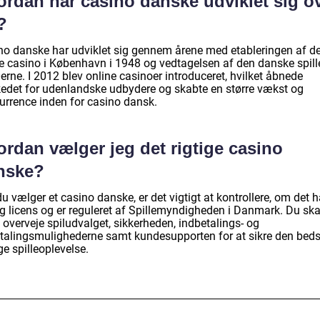
ordan har casino danske udviklet sig o
?
no danske har udviklet sig gennem årene med etableringen af de
te casino i København i 1948 og vedtagelsen af den danske spille
rne. I 2012 blev online casinoer introduceret, hvilket åbnede
edet for udenlandske udbydere og skabte en større vækst og
urrence inden for casino dansk.
rdan vælger jeg det rigtige casino
nske?
u vælger et casino danske, er det vigtigt at kontrollere, om det h
ig licens og er reguleret af Spillemyndigheden i Danmark. Du ska
overveje spiludvalget, sikkerheden, indbetalings- og
talingsmulighederne samt kundesupporten for at sikre den beds
e spilleoplevelse.