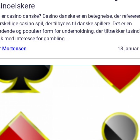
inoelskere
er casino danske? Casino danske er en betegnelse, der refererer 
rskellige casino spil, der tilbydes til danske spillere. Det er en
dende og populær form for underholdning, der tiltrækker tusind
lk med interesse for gambling ...
r Mortensen
18 januar