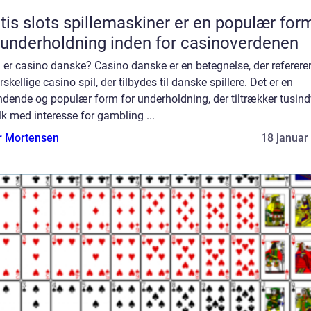
tis slots spillemaskiner er en populær for
 underholdning inden for casinoverdenen
er casino danske? Casino danske er en betegnelse, der refererer 
rskellige casino spil, der tilbydes til danske spillere. Det er en
dende og populær form for underholdning, der tiltrækker tusind
lk med interesse for gambling ...
r Mortensen
18 januar