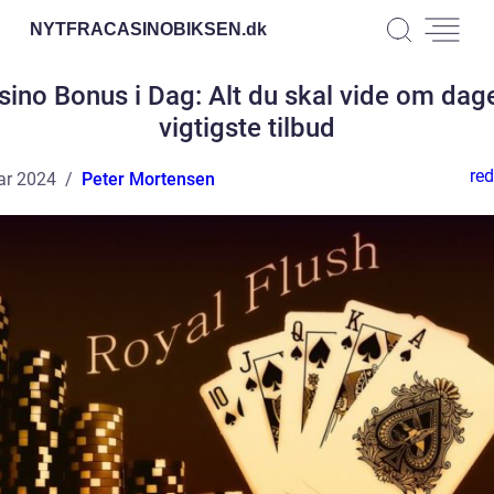
NYTFRACASINOBIKSEN.
dk
sino Bonus i Dag: Alt du skal vide om dag
vigtigste tilbud
red
ar 2024
Peter Mortensen