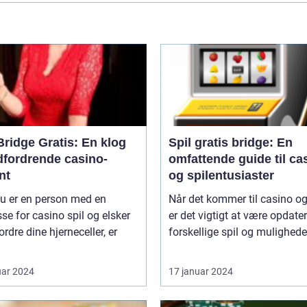
Bridge Gratis: En klog
Spil gratis bridge: En
dfordrende casino-
omfattende guide til ca
nt
og spilentusiaster
du er en person med en
Når det kommer til casino og 
sse for casino spil og elsker
er det vigtigt at være opdate
ordre dine hjerneceller, er
forskellige spil og mulighede.
uar 2024
17 januar 2024