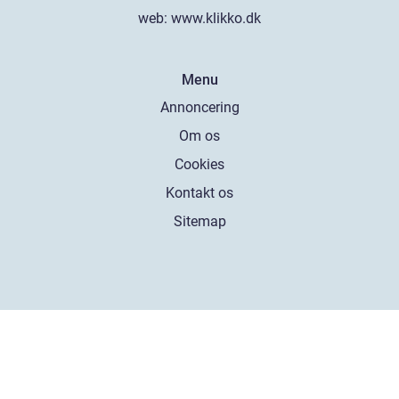
web:
www.klikko.dk
Menu
Annoncering
Om os
Cookies
Kontakt os
Sitemap