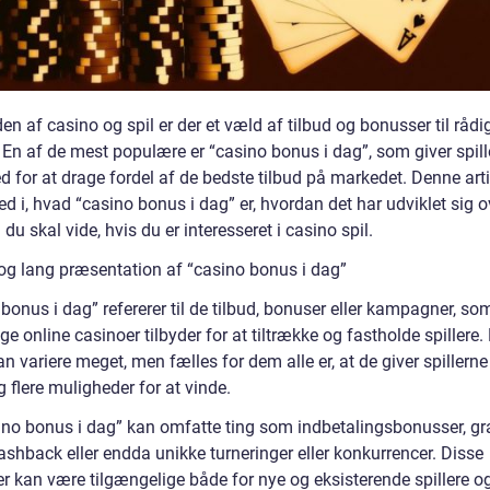
den af casino og spil er der et væld af tilbud og bonusser til rådi
. En af de mest populære er “casino bonus i dag”, som giver spil
 for at drage fordel af de bedste tilbud på markedet. Denne artik
d i, hvad “casino bonus i dag” er, hvordan det har udviklet sig ov
du skal vide, hvis du er interesseret i casino spil.
og lang præsentation af “casino bonus i dag”
bonus i dag” refererer til de tilbud, bonuser eller kampagner, so
ige online casinoer tilbyder for at tiltrække og fastholde spillere.
an variere meget, men fælles for dem alle er, at de giver spillerne
 flere muligheder for at vinde.
ino bonus i dag” kan omfatte ting som indbetalingsbonusser, gr
ashback eller endda unikke turneringer eller konkurrencer. Disse
r kan være tilgængelige både for nye og eksisterende spillere o