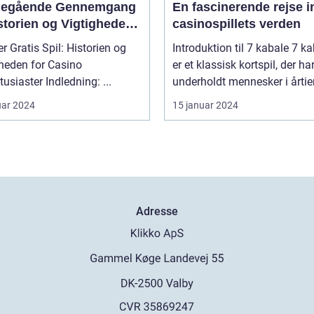
egående Gennemgang
En fascinerende rejse i
storien og Vigtigheden
casinospillets verden
balespil for Casino- og
r Gratis Spil: Historien og
Introduktion til 7 kabale 7 kabale
ntusiaster
heden for Casino
er et klassisk kortspil, der ha
Spilentusiaster Indledning: ...
underholdt mennesker i årtier.
uar 2024
15 januar 2024
Adresse