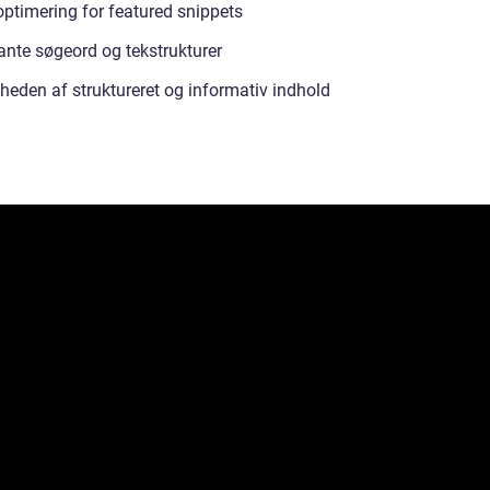
ptimering for featured snippets
ante søgeord og tekstrukturer
gheden af struktureret og informativ indhold