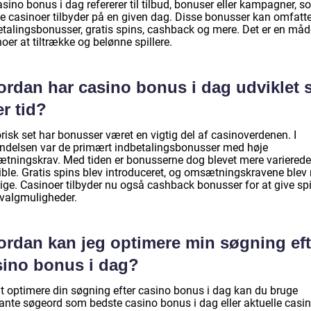
sino bonus i dag refererer til tilbud, bonuser eller kampagner, 
ne casinoer tilbyder på en given dag. Disse bonusser kan omfatt
etalingsbonusser, gratis spins, cashback og mere. Det er en måd
oer at tiltrække og belønne spillere.
ordan har casino bonus i dag udviklet 
r tid?
risk set har bonusser været en vigtig del af casinoverdenen. I
ndelsen var de primært indbetalingsbonusser med høje
tningskrav. Med tiden er bonusserne dog blevet mere varierede
sible. Gratis spins blev introduceret, og omsætningskravene blev
ige. Casinoer tilbyder nu også cashback bonusser for at give spi
 valgmuligheder.
ordan kan jeg optimere min søgning eft
sino bonus i dag?
at optimere din søgning efter casino bonus i dag kan du bruge
vante søgeord som bedste casino bonus i dag eller aktuelle casi