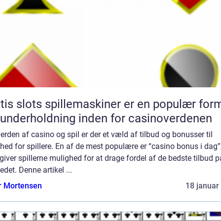
tis slots spillemaskiner er en populær for
 underholdning inden for casinoverdenen
verden af casino og spil er der et væld af tilbud og bonusser til
hed for spillere. En af de mest populære er “casino bonus i dag”
iver spillerne mulighed for at drage fordel af de bedste tilbud p
det. Denne artikel ...
r Mortensen
18 januar