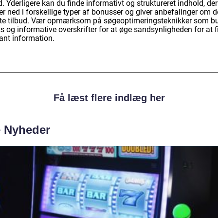
d. Yderligere kan du finde informativt og struktureret indhold, der
r ned i forskellige typer af bonusser og giver anbefalinger om d
te tilbud. Vær opmærksom på søgeoptimeringsteknikker som bu
s og informative overskrifter for at øge sandsynligheden for at 
ant information.
Få læst flere indlæg her
e Nyheder