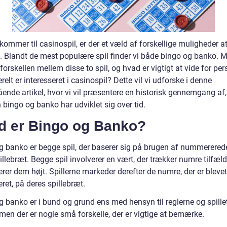
kommer til casinospil, er der et væld af forskellige muligheder a
. Blandt de mest populære spil finder vi både bingo og banko. 
forskellen mellem disse to spil, og hvad er vigtigt at vide for per
relt er interesseret i casinospil? Dette vil vi udforske i denne
ende artikel, hvor vi vil præsentere en historisk gennemgang af,
 bingo og banko har udviklet sig over tid.
d er Bingo og Banko?
g banko er begge spil, der baserer sig på brugen af nummerered
illebræt. Begge spil involverer en vært, der trækker numre tilfæld
er dem højt. Spillerne markeder derefter de numre, der er blevet
et, på deres spillebræt.
g banko er i bund og grund ens med hensyn til reglerne og spille
men der er nogle små forskelle, der er vigtige at bemærke.