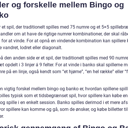
er og forskelle mellem Bingo og
ko
 et spil, der traditionelt spilles med 75 numre og et 5×5 spillebræ
handler om at have de rigtige numrer kombinationer, der skal råb
 for at vinde. For at opnå en vindende kombination kan spillere 
vandret, lodret eller diagonalt.
 den anden side er et spil, der traditionelt spilles med 90 numre
æt opdelt i 3 linjer á 9 felter. For at vinde i banko skal spillerne 
re på en linje, også kendt som “et hjørne”, “en hel række” eller “
 vigtig forskel mellem bingo og banko er, hvordan spillene spill
illes typisk som et tidsbegrænset spil, hvor spillere kan købe e
r og spille i en enkelt session. Banko spilles derimod i et mere af
vor spillere kan komme og gå, som de ønsker, og købe billetter til 
r.