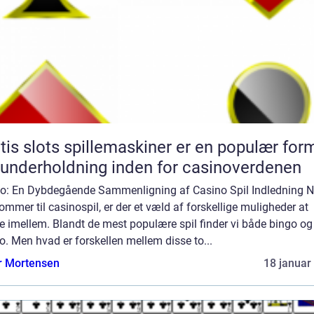
tis slots spillemaskiner er en populær for
 underholdning inden for casinoverdenen
o: En Dybdegående Sammenligning af Casino Spil Indledning N
ommer til casinospil, er der et væld af forskellige muligheder at
 imellem. Blandt de mest populære spil finder vi både bingo og
. Men hvad er forskellen mellem disse to...
r Mortensen
18 januar