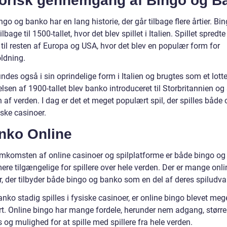
torisk gennemgang af Bingo og B
go og banko har en lang historie, der går tilbage flere årtier. Bi
ilbage til 1500-tallet, hvor det blev spillet i Italien. Spillet spredte
 til resten af Europa og USA, hvor det blev en populær form for
ldning.
ndes også i sin oprindelige form i Italien og brugtes som et lotteri
sen af 1900-tallet blev banko introduceret til Storbritannien og
en af verden. I dag er det et meget populært spil, der spilles både 
iske casinoer.
anko Online
mkomsten af online casinoer og spilplatforme er både bingo o
ere tilgængelige for spillere over hele verden. Der er mange onli
r, der tilbyder både bingo og banko som en del af deres spiludva
ko stadig spilles i fysiske casinoer, er online bingo blevet meg
t. Online bingo har mange fordele, herunder nem adgang, større
 og mulighed for at spille med spillere fra hele verden.