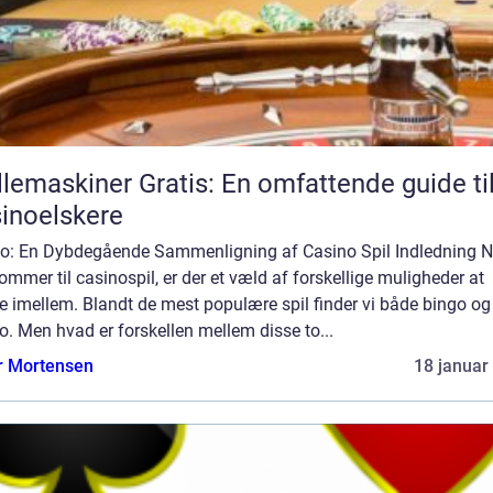
llemaskiner Gratis: En omfattende guide ti
inoelskere
o: En Dybdegående Sammenligning af Casino Spil Indledning N
ommer til casinospil, er der et væld af forskellige muligheder at
 imellem. Blandt de mest populære spil finder vi både bingo og
. Men hvad er forskellen mellem disse to...
r Mortensen
18 januar