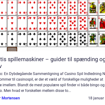
tis spillemaskiner – guider til spænding o
v
o: En Dybdegående Sammenligning af Casino Spil Indledning N
ommer til casinospil, er der et væld af forskellige muligheder at
 imellem. Blandt de mest populære spil finder vi både bingo og
. Men hvad er forskellen mellem disse to...
r Mortensen
18 januar