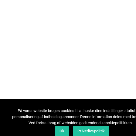
På vores website bruges cookies til at huske dine indstillinger, statist
personalisering af indhold og annoncer. Denne information deles med tre
Ved fortsat brug af websiden godkender du cookiepolitikken.
Ok
Privatlivspolitik