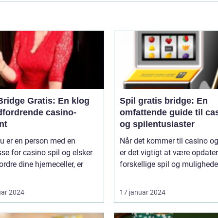
Bridge Gratis: En klog
Spil gratis bridge: En
dfordrende casino-
omfattende guide til ca
nt
og spilentusiaster
du er en person med en
Når det kommer til casino og 
sse for casino spil og elsker
er det vigtigt at være opdate
ordre dine hjerneceller, er
forskellige spil og mulighede.
uar 2024
17 januar 2024