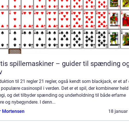
tis spillemaskiner – guider til spænding o
v
duktion til 21 regler 21 regler, også kendt som blackjack, er et af
populære casinospil i verden. Det er et spil, der kombinerer held
egi, og det tilbyder spænding og underholdning til både erfarne
ere og nybegyndere. I denn...
r Mortensen
18 januar