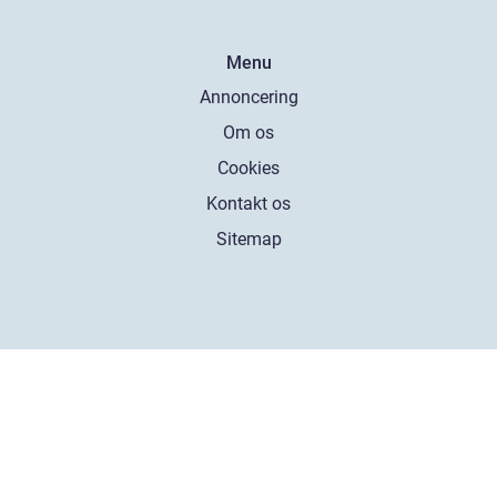
Menu
Annoncering
Om os
Cookies
Kontakt os
Sitemap