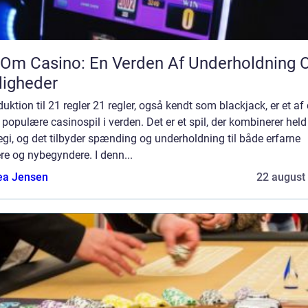
 Om Casino: En Verden Af Underholdning 
igheder
duktion til 21 regler 21 regler, også kendt som blackjack, er et af
populære casinospil i verden. Det er et spil, der kombinerer held
egi, og det tilbyder spænding og underholdning til både erfarne
ere og nybegyndere. I denn...
ea Jensen
22 august