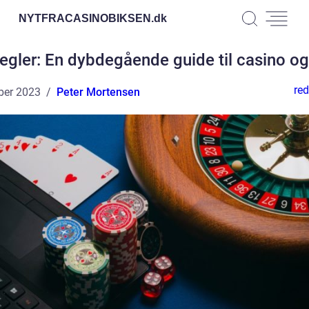
NYTFRACASINOBIKSEN.
dk
egler: En dybdegående guide til casino og
red
ber 2023
Peter Mortensen